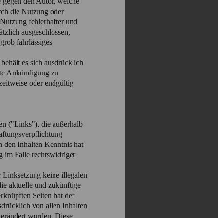
he gegen den Autor, welche
urch die Nutzung oder
Nutzung fehlerhafter und
ätzlich ausgeschlossen,
 grob fahrlässiges
behält es sich ausdrücklich
rte Ankündigung zu
zeitweise oder endgültig
en ("Links"), die außerhalb
aftungsverpflichtung
on den Inhalten Kenntnis hat
 im Falle rechtswidriger
r Linksetzung keine illegalen
ie aktuelle und zukünftige
erknüpften Seiten hat der
usdrücklich von allen Inhalten
 verändert wurden. Diese