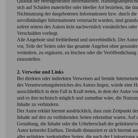
Qualität der bereitgestellten Informationen. Haftungsansprüc
sich auf Schäden materieller oder ideeller Art beziehen, die d
Nichtnutzung der dargebotenen Informationen bzw. durch die 
unvollständiger Informationen verursacht wurden, sind grunds
sofern seitens des Autors kein nachweislich vorsätzliches oder
Verschulden vorliegt.
Alle Angebote sind freibleibend und unverbindlich. Der Autor 
vor, Teile der Seiten oder das gesamte Angebot ohne gesonde
verändern, zu ergänzen, zu löschen oder die Veröffentlichung 
einzustellen.
2. Verweise und Links
Bei direkten oder indirekten Verweisen auf fremde Internetseit
des Verantwortungsbereiches des Autors liegen, würde eine H
ausschließlich in dem Fall in Kraft treten, in dem der Autor v
und es ihm technisch möglich und zumutbar wäre, die Nutzung
Inhalte zu verhindern.
Der Autor erklärt hiermit ausdrücklich, dass zum Zeitpunkt de
Inhalte auf den zu verlinkenden Seiten erkennbar waren. Auf d
Gestaltung, die Inhalte oder die Urheberschaft der gelinkten/v
Autor keinerlei Einfluss. Deshalb distanziert er sich hiermit a
aller gelinkten /verknüpften Seiten, die nach der Linksetzung