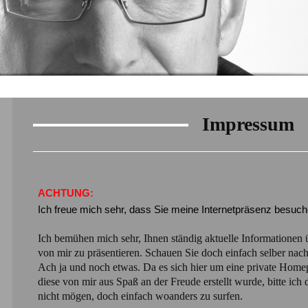
Impressum
ACHTUNG:
Ich freue mich sehr, dass Sie meine Internetpräsenz besuch
Ich bemühen mich sehr, Ihnen ständig aktuelle Informationen
von mir zu präsentieren. Schauen Sie doch einfach selber nach
Ach ja und noch etwas. Da es sich hier um eine private Home
diese von mir aus Spaß an der Freude erstellt wurde, bitte ich d
nicht mögen, doch einfach woanders zu surfen.